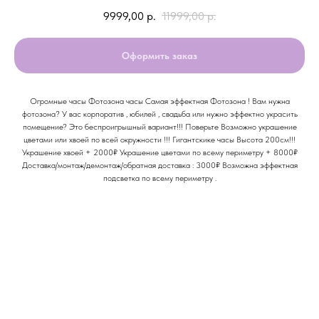
9999,00
р.
11999,00
р.
Оформить заказ
Огромные часы Фотозона часы Самая эффектная Фотозона ! Вам нужна
фотозона? У вас корпоратив , юбилей , свадьба или нужно эффектно украсить
помещение? Это беспроигрышный вариант!!! Поверьте Возможно украшение
цветами или хвоей по всей окружности !!! Гигантскике часы Высота 200см!!!
Украшение хвоей + 2000₽ Украшение цветами по всему периметру + 8000₽
Доставка/монтаж/демонтаж/обратная доставка : 3000₽ Возможна эффектная
подсветка по всему периметру .