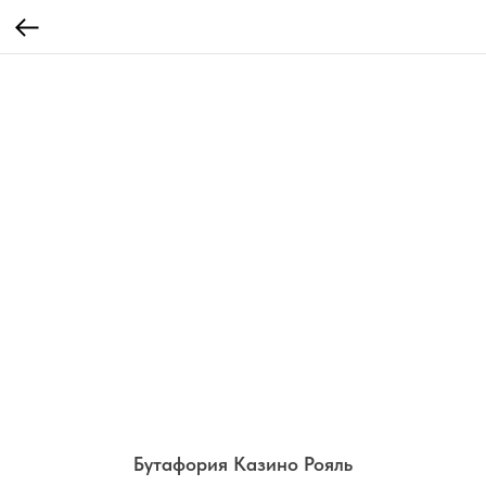
Бутафория Казино Рояль