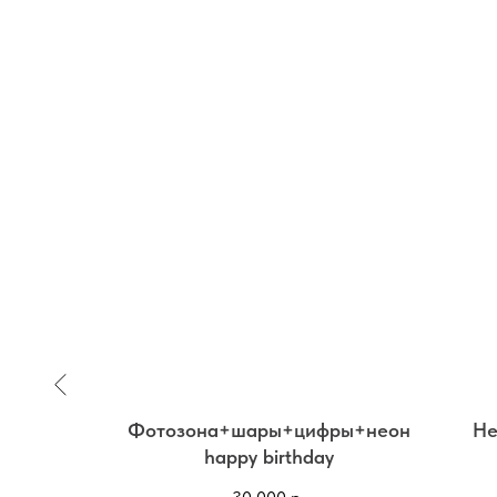
ребро» -
Фотозона+шары+цифры+неон
Не
happy birthday