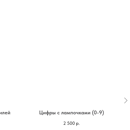
илей
Цифры с лампочками (0-9)
Д
2 500
р.