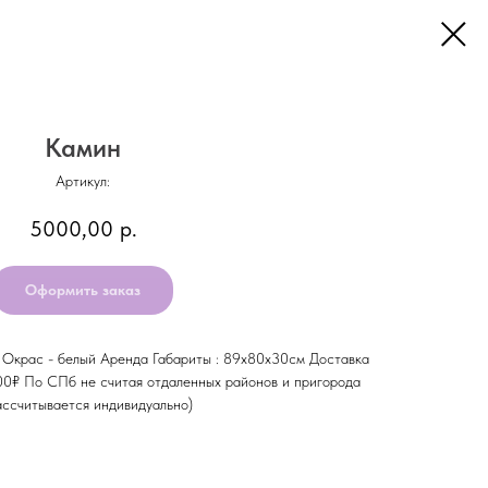
Камин
Артикул:
5000,00
р.
Оформить заказ
Окрас - белый Аренда Габариты : 89х80х30см Доставка
0₽ По СПб не считая отдаленных районов и пригорода
ссчитывается индивидуально)