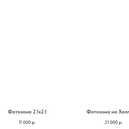
Фотозона 2.1х2.1
Фотозона на Хел
11 000
р.
21 000
р.