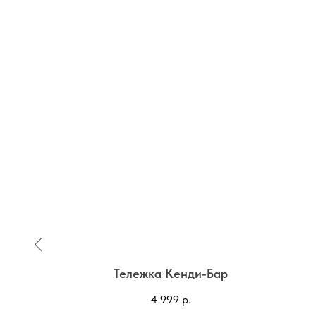
пании
Тележка Кенди-Бар
4 999
р.