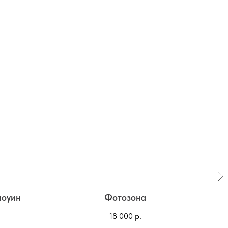
лоуин
Фотозона
Д
18 000
р.