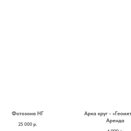
Фотозона НГ
Арка круг - «Геоме
Аренда
25 000
р.