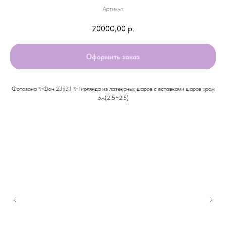
Артикул:
20000,00
р.
Оформить заказ
Фотозона ✨Фон 2.1х2.1 ✨Гирлянда из латексных шаров с вставками шаров хром
5м(2.5+2.5)