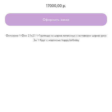
17000,00
р.
Оформить заказ
Фотозона ✨Фон 2.1х2.1 ✨Гирлянда из шаров латексных с вставками шаров хром
3м ✨Круг с надписью happy birthday