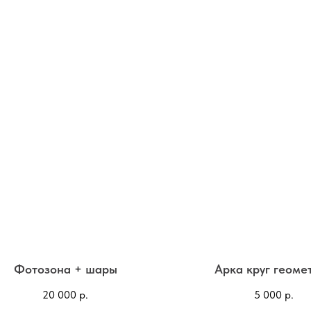
Фотозона + шары
Арка круг геоме
20 000
р.
5 000
р.