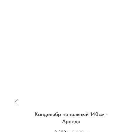
ваный
Канделябр напольный 140см -
енда
Аренда