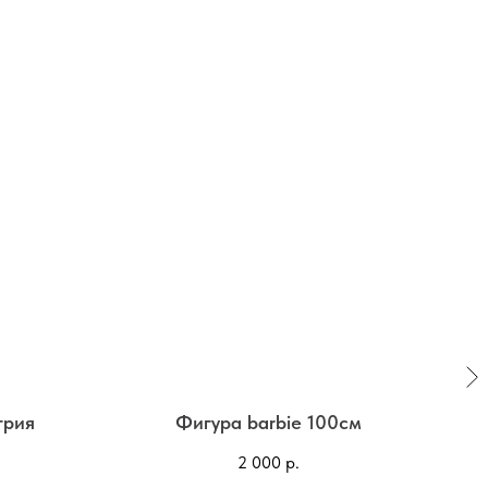
трия
Фигура barbie 100см
Ст
2 000
р.