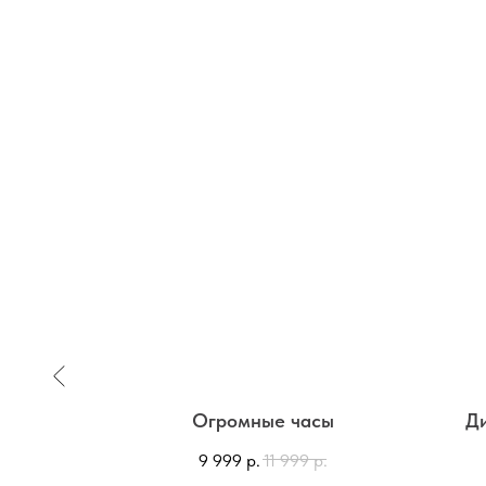
ми на
Огромные часы
Ди
9 999
р.
11 999
р.