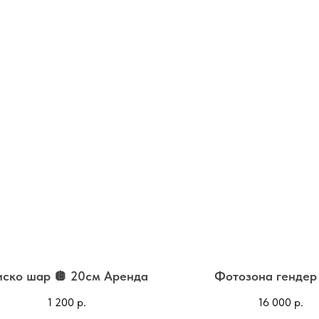
ско шар 🪩 20см Аренда
Фотозона гендер
1 200
р.
16 000
р.