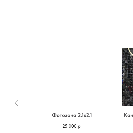
и
Фотозона 2.1х2.1
Кан
25 000
р.