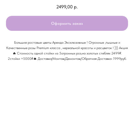
2499,00
р.
Оформить заказ
Большие ростовые цветы Аренда Эксклюзивные ! Огромные ,пышные и
Качественные розы Premium класса , нереальной красоты и расцветок ! ))) Акция
🔥 Стоимость одной стойки из 5огромных роз,на золотых стеблях 2499₽.
2стойки =5000₽🔥 Доставка/Монтаж/Демонтаж/Обратная Доставка :1999руб.