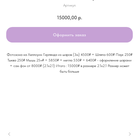
Артикул:
15000,00
р.
Оформить заказ
Фотозона на Хеллоуин Гирлянда из шаров (3м) 4500₽ + Шляпа 600₽ Паук 250₽
Тыква 250₽ Мышь 25»₽ = 5850₽ + метла 550₽ = 6400₽ - оформление шарами
+ сам фон от 8000₽ (2.1х2.1) Итого : 15000₽ в размере 2.1х2.1 Размер может
быть больше