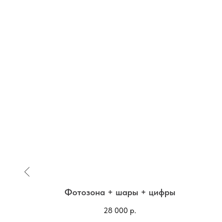
и Питт'
Фотозона + шары + цифры
28 000
р.