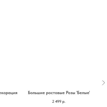
екорация
Большие ростовые Розы 'Белые'
Сто
2 499
р.