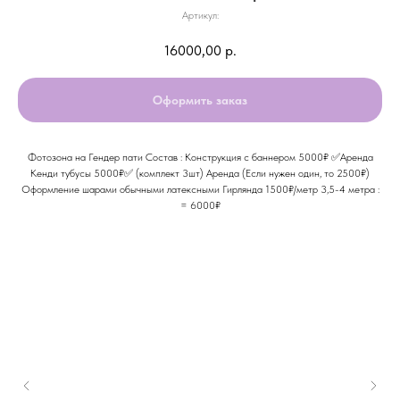
Артикул:
16000,00
р.
Оформить заказ
Фотозона на Гендер пати Состав : Конструкция с баннером 5000₽ ✅Аренда
Кенди тубусы 5000₽✅ (комплект 3шт) Аренда (Если нужен один, то 2500₽)
Оформление шарами обычными латексными Гирлянда 1500₽/метр 3,5-4 метра :
= 6000₽