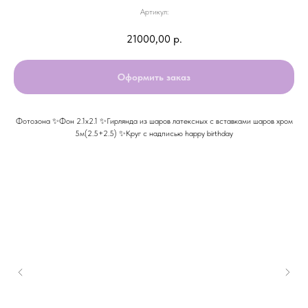
Артикул:
21000,00
р.
Оформить заказ
Фотозона ✨Фон 2.1х2.1 ✨Гирлянда из шаров латексных с вставками шаров хром
5м(2.5+2.5) ✨Круг с надписью happy birthday